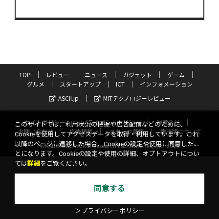
TOP
レビュー
ニュース
ガジェット
ゲーム
グルメ
スタートアップ
ICT
インフォメーション
ASCII.jp
MITテクノロジーレビュー
サイトポリシー
プライバシーポリシー
運営会社
このサイトでは、利用状況の把握や広告配信などのために、
お問い合わせ
広告掲載
スタッフ募集
電子版について
Cookieを使用してアクセスデータを取得・利用しています。これ
以降のページに遷移した場合、Cookieの設定や使用に同意したこ
©KADOKAWA ASCII Research Laboratories, Inc. 2026
とになります。Cookieの設定や使用の詳細、オプトアウトについ
ては
詳細
をご覧ください。
同意する
＞プライバシーポリシー