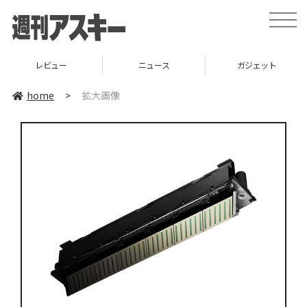
toggle
naviga
レビュー
ニュース
ガジェット
home
>
拡大画像