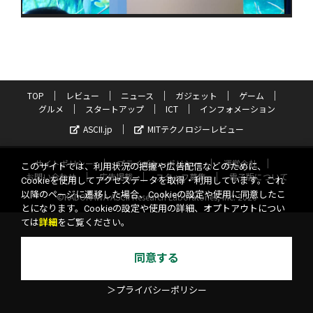
TOP
レビュー
ニュース
ガジェット
ゲーム
グルメ
スタートアップ
ICT
インフォメーション
ASCII.jp
MITテクノロジーレビュー
サイトポリシー
プライバシーポリシー
運営会社
このサイトでは、利用状況の把握や広告配信などのために、
お問い合わせ
広告掲載
スタッフ募集
電子版について
Cookieを使用してアクセスデータを取得・利用しています。これ
以降のページに遷移した場合、Cookieの設定や使用に同意したこ
©KADOKAWA ASCII Research Laboratories, Inc. 2026
とになります。Cookieの設定や使用の詳細、オプトアウトについ
ては
詳細
をご覧ください。
同意する
＞プライバシーポリシー