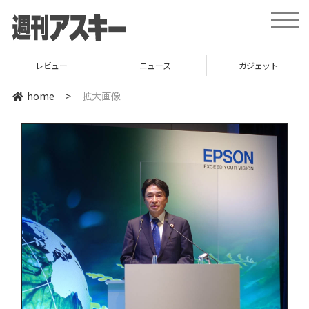
toggle
naviga
レビュー
ニュース
ガジェット
home
>
拡大画像