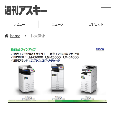
toggle
naviga
レビュー
ニュース
ガジェット
home
>
拡大画像