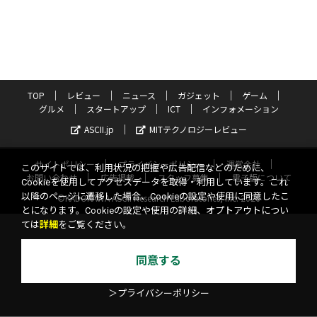
TOP
レビュー
ニュース
ガジェット
ゲーム
グルメ
スタートアップ
ICT
インフォメーション
ASCII.jp
MITテクノロジーレビュー
サイトポリシー
プライバシーポリシー
運営会社
このサイトでは、利用状況の把握や広告配信などのために、
お問い合わせ
広告掲載
スタッフ募集
電子版について
Cookieを使用してアクセスデータを取得・利用しています。これ
以降のページに遷移した場合、Cookieの設定や使用に同意したこ
©KADOKAWA ASCII Research Laboratories, Inc. 2026
とになります。Cookieの設定や使用の詳細、オプトアウトについ
ては
詳細
をご覧ください。
同意する
＞プライバシーポリシー