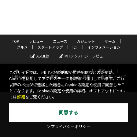
TOP
レビュー
ニュース
ガジェット
ゲーム
グルメ
スタートアップ
ICT
インフォメーション
ASCII.jp
MITテクノロジーレビュー
サイトポリシー
プライバシーポリシー
運営会社
このサイトでは、利用状況の把握や広告配信などのために、
お問い合わせ
広告掲載
スタッフ募集
電子版について
Cookieを使用してアクセスデータを取得・利用しています。これ
以降のページに遷移した場合、Cookieの設定や使用に同意したこ
©KADOKAWA ASCII Research Laboratories, Inc. 2026
とになります。Cookieの設定や使用の詳細、オプトアウトについ
ては
詳細
をご覧ください。
同意する
＞プライバシーポリシー