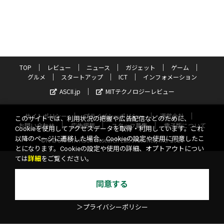
TOP
レビュー
ニュース
ガジェット
ゲーム
グルメ
スタートアップ
ICT
インフォメーション
ASCII.jp
MITテクノロジーレビュー
サイトポリシー
プライバシーポリシー
運営会社
このサイトでは、利用状況の把握や広告配信などのために、
お問い合わせ
広告掲載
スタッフ募集
電子版について
Cookieを使用してアクセスデータを取得・利用しています。これ
以降のページに遷移した場合、Cookieの設定や使用に同意したこ
©KADOKAWA ASCII Research Laboratories, Inc. 2026
とになります。Cookieの設定や使用の詳細、オプトアウトについ
ては
詳細
をご覧ください。
同意する
＞プライバシーポリシー