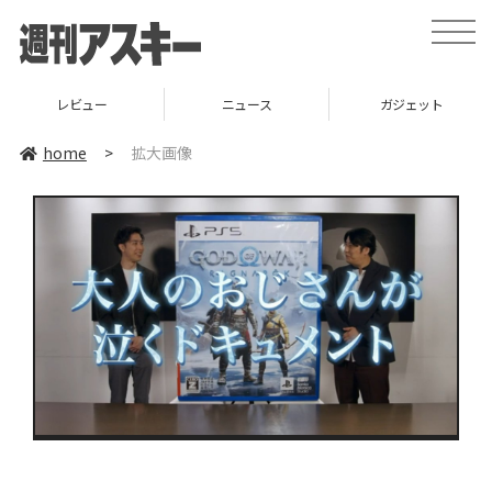
toggle
naviga
レビュー
ニュース
ガジェット
home
>
拡大画像