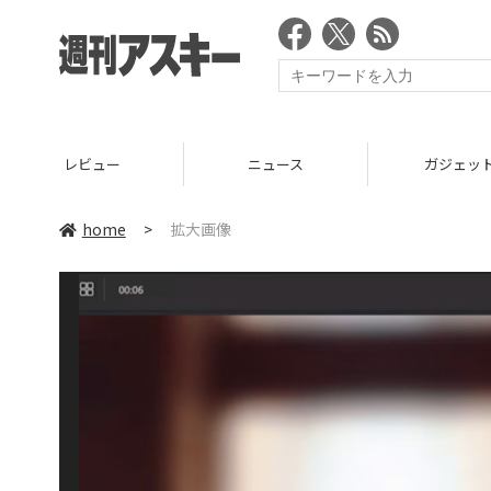
レビュー
ニュース
ガジェッ
home
>
拡大画像