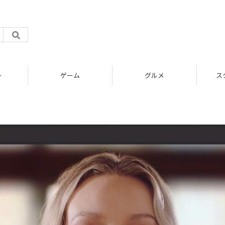
ト
ゲーム
グルメ
ス