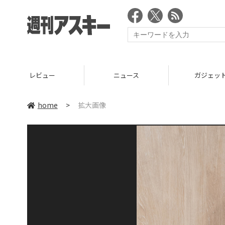
レビュー
ニュース
ガジェッ
home
>
拡大画像