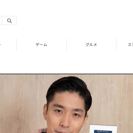
ト
ゲーム
グルメ
ス