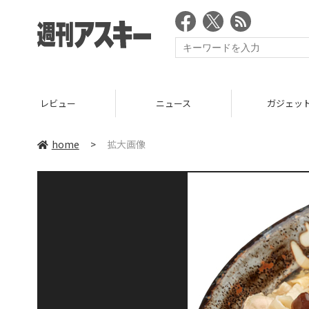
レビュー
ニュース
ガジェッ
home
>
拡大画像