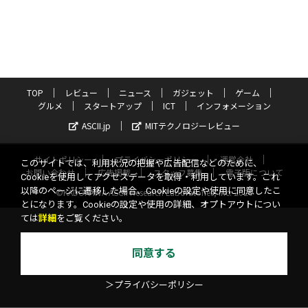
TOP
レビュー
ニュース
ガジェット
ゲーム
グルメ
スタートアップ
ICT
インフォメーション
ASCII.jp
MITテクノロジーレビュー
サイトポリシー
プライバシーポリシー
運営会社
このサイトでは、利用状況の把握や広告配信などのために、
お問い合わせ
広告掲載
スタッフ募集
電子版について
Cookieを使用してアクセスデータを取得・利用しています。これ
以降のページに遷移した場合、Cookieの設定や使用に同意したこ
©KADOKAWA ASCII Research Laboratories, Inc. 2026
とになります。Cookieの設定や使用の詳細、オプトアウトについ
ては
詳細
をご覧ください。
同意する
＞プライバシーポリシー