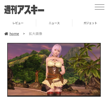
toggle
naviga
レビュー
ニュース
ガジェット
home
>
拡大画像