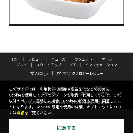
TOP
レビュー
ニュース
ガジェット
ゲーム
グルメ
スタートアップ
ICT
インフォメーション
ASCII.jp
MITテクノロジーレビュー
サイトポリシー
プライバシーポリシー
運営会社
このサイトでは、利用状況の把握や広告配信などのために、
お問い合わせ
広告掲載
スタッフ募集
電子版について
Cookieを使用してアクセスデータを取得・利用しています。これ
以降のページに遷移した場合、Cookieの設定や使用に同意したこ
©KADOKAWA ASCII Research Laboratories, Inc. 2026
とになります。Cookieの設定や使用の詳細、オプトアウトについ
ては
詳細
をご覧ください。
同意する