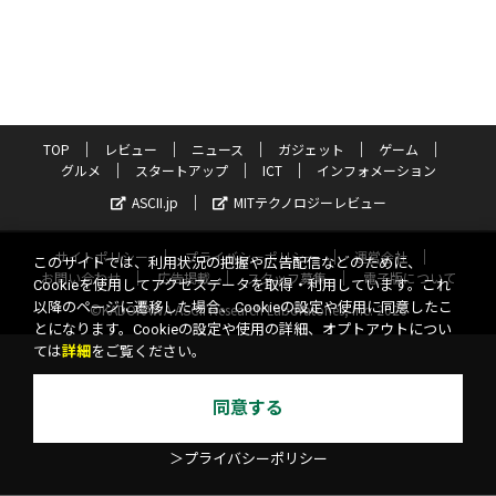
TOP
レビュー
ニュース
ガジェット
ゲーム
グルメ
スタートアップ
ICT
インフォメーション
ASCII.jp
MITテクノロジーレビュー
サイトポリシー
プライバシーポリシー
運営会社
このサイトでは、利用状況の把握や広告配信などのために、
お問い合わせ
広告掲載
スタッフ募集
電子版について
Cookieを使用してアクセスデータを取得・利用しています。これ
以降のページに遷移した場合、Cookieの設定や使用に同意したこ
©KADOKAWA ASCII Research Laboratories, Inc. 2026
とになります。Cookieの設定や使用の詳細、オプトアウトについ
ては
詳細
をご覧ください。
同意する
＞プライバシーポリシー