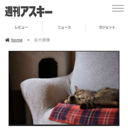
toggle
naviga
レビュー
ニュース
ガジェット
home
>
拡大画像