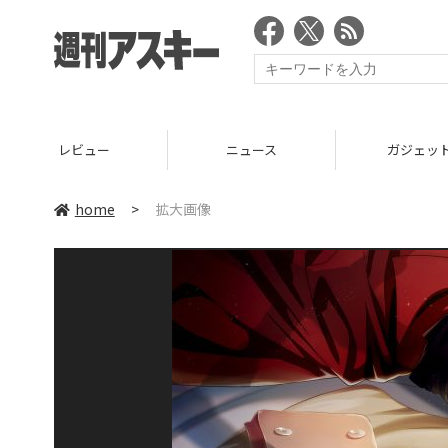
レビュー
ニュース
ガジェッ
home
>
拡大画像