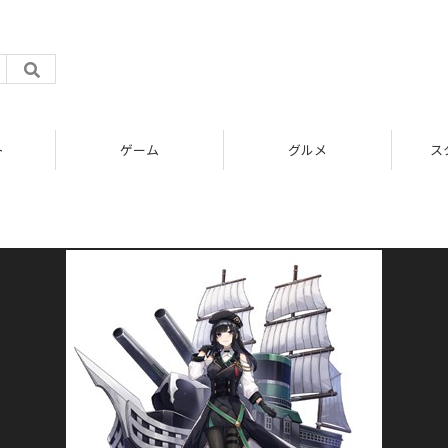
ト
ゲーム
グルメ
ス