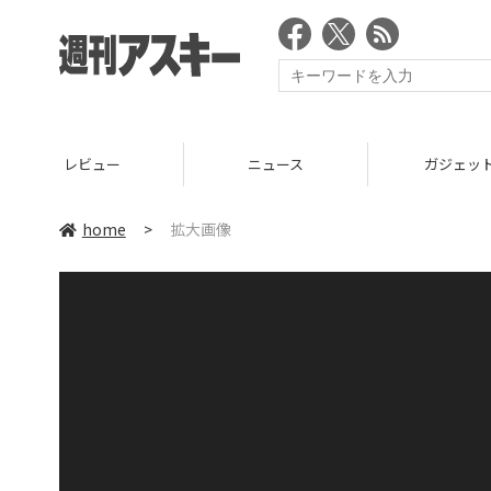
レビュー
ニュース
ガジェッ
home
>
拡大画像