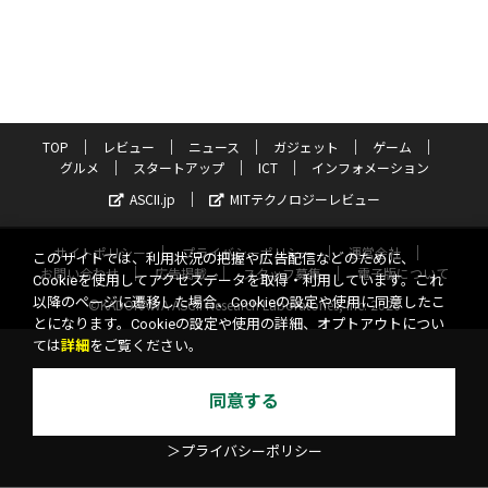
TOP
レビュー
ニュース
ガジェット
ゲーム
グルメ
スタートアップ
ICT
インフォメーション
ASCII.jp
MITテクノロジーレビュー
サイトポリシー
プライバシーポリシー
運営会社
このサイトでは、利用状況の把握や広告配信などのために、
お問い合わせ
広告掲載
スタッフ募集
電子版について
Cookieを使用してアクセスデータを取得・利用しています。これ
以降のページに遷移した場合、Cookieの設定や使用に同意したこ
©KADOKAWA ASCII Research Laboratories, Inc. 2026
とになります。Cookieの設定や使用の詳細、オプトアウトについ
ては
詳細
をご覧ください。
同意する
＞プライバシーポリシー