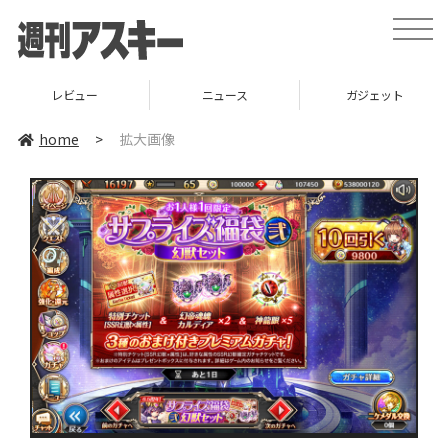
toggle
naviga
レビュー
ニュース
ガジェット
home
>
拡大画像