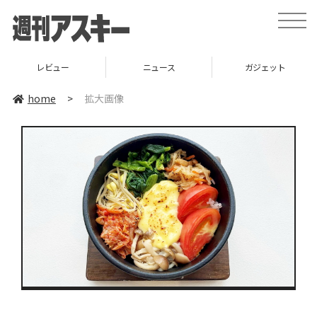
toggle
naviga
レビュー
ニュース
ガジェット
home
>
拡大画像