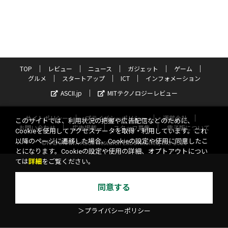
TOP
レビュー
ニュース
ガジェット
ゲーム
グルメ
スタートアップ
ICT
インフォメーション
ASCII.jp
MITテクノロジーレビュー
サイトポリシー
プライバシーポリシー
運営会社
このサイトでは、利用状況の把握や広告配信などのために、
お問い合わせ
広告掲載
スタッフ募集
電子版について
Cookieを使用してアクセスデータを取得・利用しています。これ
以降のページに遷移した場合、Cookieの設定や使用に同意したこ
©KADOKAWA ASCII Research Laboratories, Inc. 2026
とになります。Cookieの設定や使用の詳細、オプトアウトについ
ては
詳細
をご覧ください。
同意する
＞プライバシーポリシー