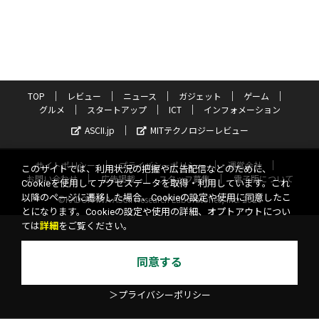
TOP
レビュー
ニュース
ガジェット
ゲーム
グルメ
スタートアップ
ICT
インフォメーション
ASCII.jp
MITテクノロジーレビュー
サイトポリシー
プライバシーポリシー
運営会社
このサイトでは、利用状況の把握や広告配信などのために、
お問い合わせ
広告掲載
スタッフ募集
電子版について
Cookieを使用してアクセスデータを取得・利用しています。これ
以降のページに遷移した場合、Cookieの設定や使用に同意したこ
©KADOKAWA ASCII Research Laboratories, Inc. 2026
とになります。Cookieの設定や使用の詳細、オプトアウトについ
ては
詳細
をご覧ください。
同意する
＞プライバシーポリシー