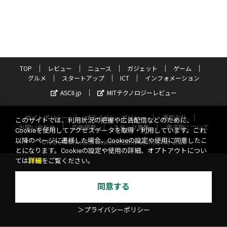
TOP
レビュー
ニュース
ガジェット
ゲーム
グルメ
スタートアップ
ICT
インフォメーション
ASCII.jp
MITテクノロジーレビュー
サイトポリシー
プライバシーポリシー
運営会社
このサイトでは、利用状況の把握や広告配信などのために、
お問い合わせ
広告掲載
スタッフ募集
電子版について
Cookieを使用してアクセスデータを取得・利用しています。これ
以降のページに遷移した場合、Cookieの設定や使用に同意したこ
©KADOKAWA ASCII Research Laboratories, Inc. 2026
とになります。Cookieの設定や使用の詳細、オプトアウトについ
ては
詳細
をご覧ください。
同意する
＞プライバシーポリシー