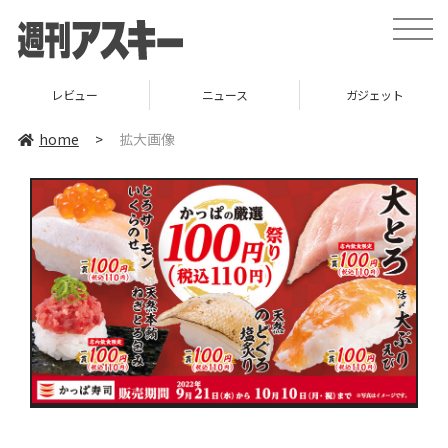
toggle
naviga
レビュー
ニュース
ガジェット
home
>
拡大画像