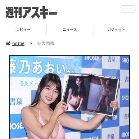
toggle
naviga
レビュー
ニュース
ガジェット
home
>
拡大画像