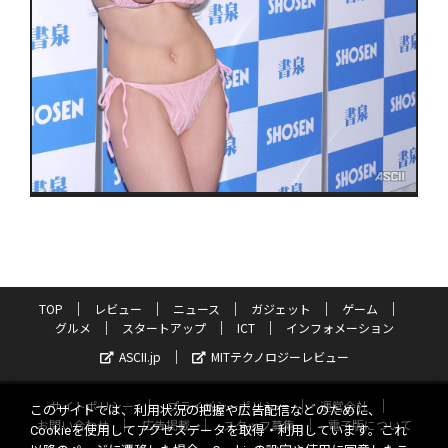
TOP
レビュー
ニュース
ガジェット
ゲーム
グルメ
スタートアップ
ICT
インフォメーション
ASCII.jp
MITテクノロジーレビュー
サイトポリシー
プライバシーポリシー
運営会社
このサイトでは、利用状況の把握や広告配信などのために、
お問い合わせ
広告掲載
スタッフ募集
電子版について
Cookieを使用してアクセスデータを取得・利用しています。これ