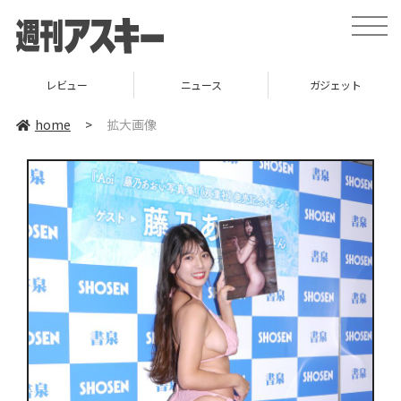
toggle
naviga
レビュー
ニュース
ガジェット
home
>
拡大画像