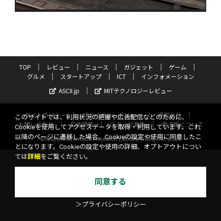
TOP
レビュー
ニュース
ガジェット
ゲーム
グルメ
スタートアップ
ICT
インフォメーション
ASCII.jp
MITテクノロジーレビュー
サイトポリシー
プライバシーポリシー
運営会社
このサイトでは、利用状況の把握や広告配信などのために、
お問い合わせ
広告掲載
スタッフ募集
電子版について
Cookieを使用してアクセスデータを取得・利用しています。これ
以降のページに遷移した場合、Cookieの設定や使用に同意したこ
©KADOKAWA ASCII Research Laboratories, Inc. 2026
とになります。Cookieの設定や使用の詳細、オプトアウトについ
ては
詳細
をご覧ください。
同意する
＞プライバシーポリシー