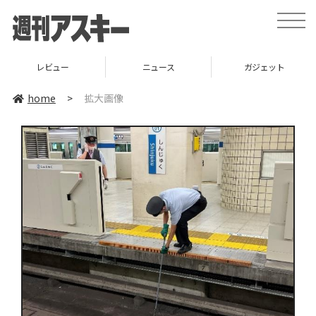
toggle
naviga
レビュー
ニュース
ガジェット
home
>
拡大画像