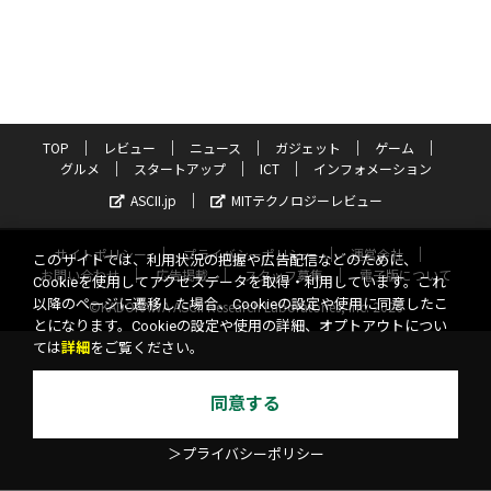
TOP
レビュー
ニュース
ガジェット
ゲーム
グルメ
スタートアップ
ICT
インフォメーション
ASCII.jp
MITテクノロジーレビュー
サイトポリシー
プライバシーポリシー
運営会社
このサイトでは、利用状況の把握や広告配信などのために、
お問い合わせ
広告掲載
スタッフ募集
電子版について
Cookieを使用してアクセスデータを取得・利用しています。これ
以降のページに遷移した場合、Cookieの設定や使用に同意したこ
©KADOKAWA ASCII Research Laboratories, Inc. 2026
とになります。Cookieの設定や使用の詳細、オプトアウトについ
ては
詳細
をご覧ください。
同意する
＞プライバシーポリシー