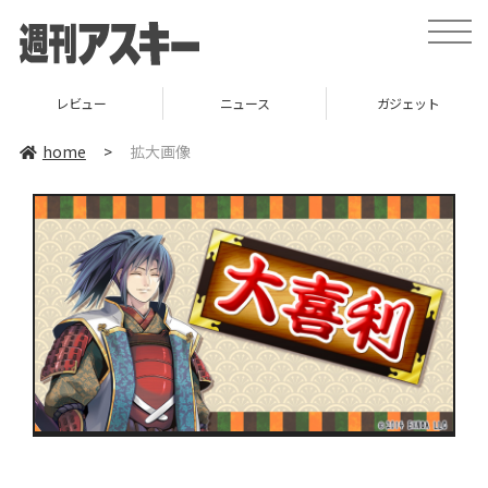
toggle
naviga
レビュー
ニュース
ガジェット
home
>
拡大画像