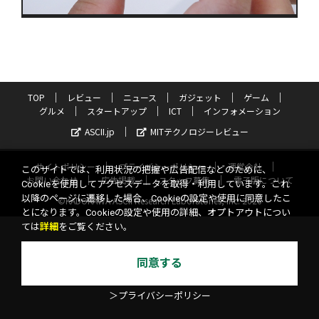
TOP
レビュー
ニュース
ガジェット
ゲーム
グルメ
スタートアップ
ICT
インフォメーション
ASCII.jp
MITテクノロジーレビュー
サイトポリシー
プライバシーポリシー
運営会社
このサイトでは、利用状況の把握や広告配信などのために、
お問い合わせ
広告掲載
スタッフ募集
電子版について
Cookieを使用してアクセスデータを取得・利用しています。これ
以降のページに遷移した場合、Cookieの設定や使用に同意したこ
©KADOKAWA ASCII Research Laboratories, Inc. 2026
とになります。Cookieの設定や使用の詳細、オプトアウトについ
ては
詳細
をご覧ください。
同意する
＞プライバシーポリシー