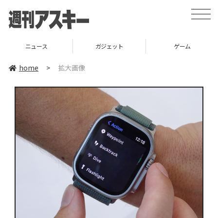
toggle
naviga
ニュース
ガジェット
ゲーム
home
>
拡大画像