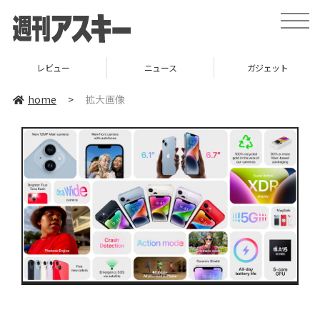
toggle
naviga
レビュー
ニュース
ガジェット
home
>
拡大画像