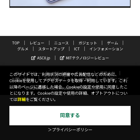
TOP
レビュー
ニュース
ガジェット
ゲーム
グルメ
スタートアップ
ICT
インフォメーション
ASCII.jp
MITテクノロジーレビュー
サイトポリシー
プライバシーポリシー
運営会社
このサイトでは、利用状況の把握や広告配信などのために、
お問い合わせ
広告掲載
スタッフ募集
電子版について
Cookieを使用してアクセスデータを取得・利用しています。これ
以降のページに遷移した場合、Cookieの設定や使用に同意したこ
©KADOKAWA ASCII Research Laboratories, Inc. 2026
とになります。Cookieの設定や使用の詳細、オプトアウトについ
ては
詳細
をご覧ください。
同意する
＞プライバシーポリシー