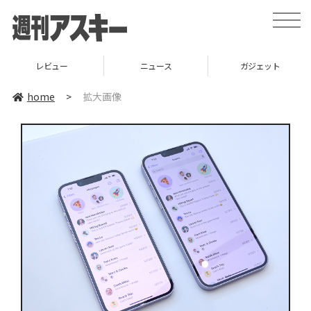
toggle
naviga
レビュー
ニュース
ガジェット
home
>
拡大画像