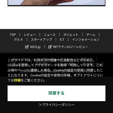
TOP
レビュー
ニュース
ガジェット
ゲーム
グルメ
スタートアップ
ICT
インフォメーション
ASCII.jp
MITテクノロジーレビュー
サイトポリシー
プライバシーポリシー
運営会社
このサイトでは、利用状況の把握や広告配信などのために、
お問い合わせ
広告掲載
スタッフ募集
電子版について
Cookieを使用してアクセスデータを取得・利用しています。これ
以降のページに遷移した場合、Cookieの設定や使用に同意したこ
©KADOKAWA ASCII Research Laboratories, Inc. 2026
とになります。Cookieの設定や使用の詳細、オプトアウトについ
ては
詳細
をご覧ください。
同意する
＞プライバシーポリシー