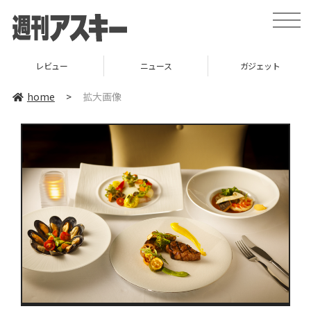
toggle
naviga
レビュー
ニュース
ガジェット
home
>
拡大画像