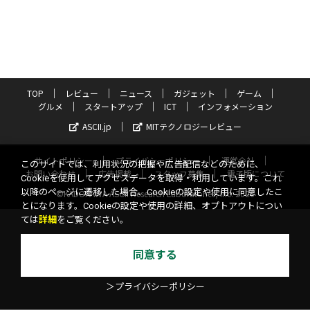
TOP
レビュー
ニュース
ガジェット
ゲーム
グルメ
スタートアップ
ICT
インフォメーション
ASCII.jp
MITテクノロジーレビュー
サイトポリシー
プライバシーポリシー
運営会社
このサイトでは、利用状況の把握や広告配信などのために、
お問い合わせ
広告掲載
スタッフ募集
電子版について
Cookieを使用してアクセスデータを取得・利用しています。これ
以降のページに遷移した場合、Cookieの設定や使用に同意したこ
©KADOKAWA ASCII Research Laboratories, Inc. 2026
とになります。Cookieの設定や使用の詳細、オプトアウトについ
ては
詳細
をご覧ください。
同意する
＞プライバシーポリシー