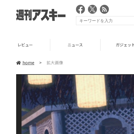
レビュー
ニュース
ガジェッ
home
>
拡大画像