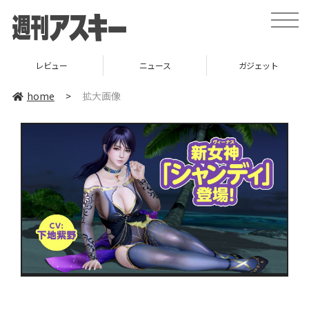
toggle
naviga
レビュー
ニュース
ガジェット
home
>
拡大画像