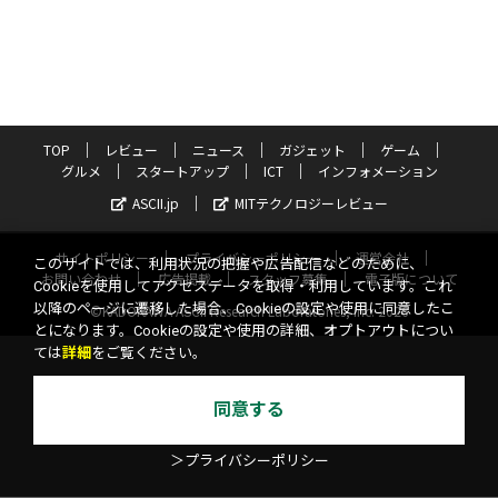
TOP
レビュー
ニュース
ガジェット
ゲーム
グルメ
スタートアップ
ICT
インフォメーション
ASCII.jp
MITテクノロジーレビュー
サイトポリシー
プライバシーポリシー
運営会社
このサイトでは、利用状況の把握や広告配信などのために、
お問い合わせ
広告掲載
スタッフ募集
電子版について
Cookieを使用してアクセスデータを取得・利用しています。これ
以降のページに遷移した場合、Cookieの設定や使用に同意したこ
©KADOKAWA ASCII Research Laboratories, Inc. 2026
とになります。Cookieの設定や使用の詳細、オプトアウトについ
ては
詳細
をご覧ください。
同意する
＞プライバシーポリシー