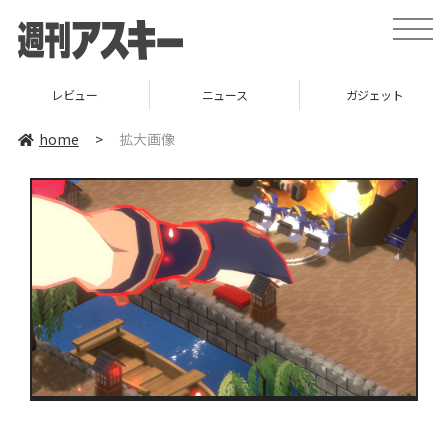
toggle
naviga
レビュー
ニュース
ガジェット
home
>
拡大画像