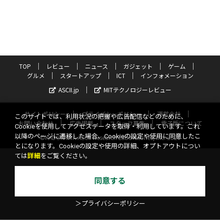
TOP
レビュー
ニュース
ガジェット
ゲーム
グルメ
スタートアップ
ICT
インフォメーション
ASCII.jp
MITテクノロジーレビュー
サイトポリシー
プライバシーポリシー
運営会社
このサイトでは、利用状況の把握や広告配信などのために、
お問い合わせ
広告掲載
スタッフ募集
電子版について
Cookieを使用してアクセスデータを取得・利用しています。これ
以降のページに遷移した場合、Cookieの設定や使用に同意したこ
©KADOKAWA ASCII Research Laboratories, Inc. 2026
とになります。Cookieの設定や使用の詳細、オプトアウトについ
ては
詳細
をご覧ください。
同意する
＞プライバシーポリシー