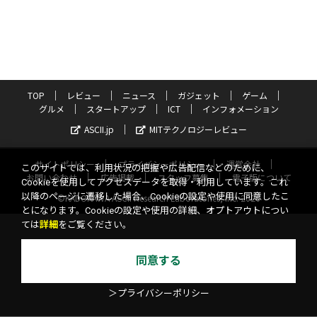
TOP
レビュー
ニュース
ガジェット
ゲーム
グルメ
スタートアップ
ICT
インフォメーション
ASCII.jp
MITテクノロジーレビュー
サイトポリシー
プライバシーポリシー
運営会社
このサイトでは、利用状況の把握や広告配信などのために、
お問い合わせ
広告掲載
スタッフ募集
電子版について
Cookieを使用してアクセスデータを取得・利用しています。これ
以降のページに遷移した場合、Cookieの設定や使用に同意したこ
©KADOKAWA ASCII Research Laboratories, Inc. 2026
とになります。Cookieの設定や使用の詳細、オプトアウトについ
ては
詳細
をご覧ください。
同意する
＞プライバシーポリシー