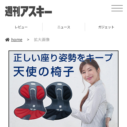
toggle
naviga
レビュー
ニュース
ガジェット
home
>
拡大画像