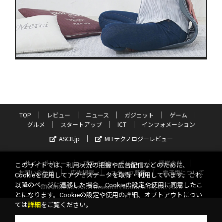
TOP
レビュー
ニュース
ガジェット
ゲーム
グルメ
スタートアップ
ICT
インフォメーション
ASCII.jp
MITテクノロジーレビュー
サイトポリシー
プライバシーポリシー
運営会社
このサイトでは、利用状況の把握や広告配信などのために、
お問い合わせ
広告掲載
スタッフ募集
電子版について
Cookieを使用してアクセスデータを取得・利用しています。これ
以降のページに遷移した場合、Cookieの設定や使用に同意したこ
©KADOKAWA ASCII Research Laboratories, Inc. 2026
とになります。Cookieの設定や使用の詳細、オプトアウトについ
ては
詳細
をご覧ください。