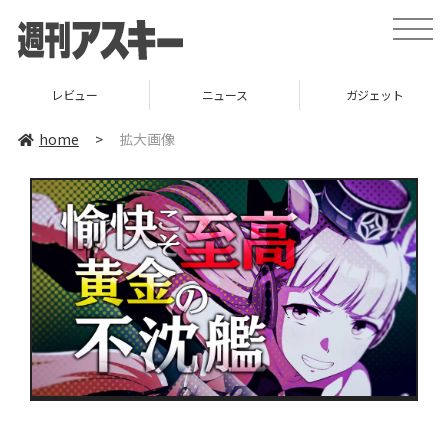
toggle
naviga
レビュー
ニュース
ガジェット
home
>
拡大画像