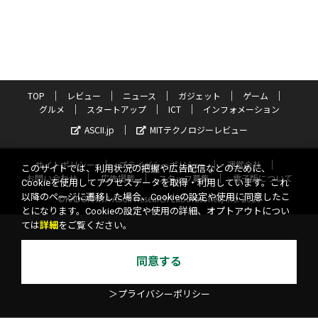
TOP
レビュー
ニュース
ガジェット
ゲーム
グルメ
スタートアップ
ICT
インフォメーション
ASCII.jp
MITテクノロジーレビュー
サイトポリシー
プライバシーポリシー
運営会社
このサイトでは、利用状況の把握や広告配信などのために、
お問い合わせ
広告掲載
スタッフ募集
電子版について
Cookieを使用してアクセスデータを取得・利用しています。これ
以降のページに遷移した場合、Cookieの設定や使用に同意したこ
©KADOKAWA ASCII Research Laboratories, Inc. 2026
とになります。Cookieの設定や使用の詳細、オプトアウトについ
ては
詳細
をご覧ください。
同意する
＞プライバシーポリシー