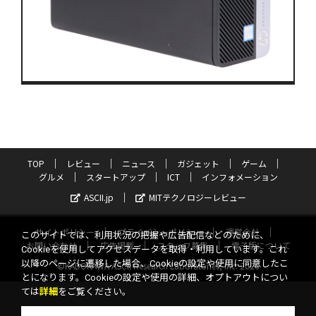
TOP
レビュー
ニュース
ガジェット
ゲーム
グルメ
スタートアップ
ICT
インフォメーション
ASCII.jp
MITテクノロジーレビュー
サイトポリシー
プライバシーポリシー
運営会社
このサイトでは、利用状況の把握や広告配信などのために、
お問い合わせ
広告掲載
スタッフ募集
電子版について
Cookieを使用してアクセスデータを取得・利用しています。これ
以降のページに遷移した場合、Cookieの設定や使用に同意したこ
©KADOKAWA ASCII Research Laboratories, Inc. 2026
とになります。Cookieの設定や使用の詳細、オプトアウトについ
ては
詳細
をご覧ください。