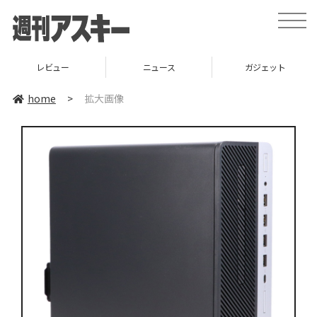
toggle
naviga
レビュー
ニュース
ガジェット
home
>
拡大画像