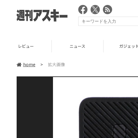
レビュー
ニュース
ガジェッ
home
>
拡大画像