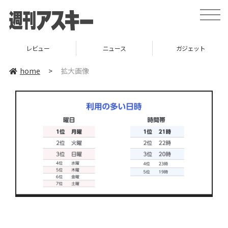
toggle
naviga
レビュー
ニュース
ガジェット
home
>
拡大画像