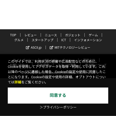
TOP
レビュー
ニュース
ガジェット
ゲーム
グルメ
スタートアップ
ICT
インフォメーション
ASCII.jp
MITテクノロジーレビュー
サイトポリシー
プライバシーポリシー
運営会社
このサイトでは、利用状況の把握や広告配信などのために、
お問い合わせ
広告掲載
スタッフ募集
電子版について
Cookieを使用してアクセスデータを取得・利用しています。これ
以降のページに遷移した場合、Cookieの設定や使用に同意したこ
©KADOKAWA ASCII Research Laboratories, Inc. 2026
とになります。Cookieの設定や使用の詳細、オプトアウトについ
ては
詳細
をご覧ください。
同意する
＞プライバシーポリシー