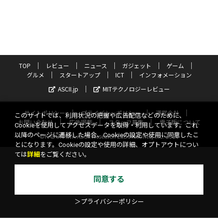
TOP
レビュー
ニュース
ガジェット
ゲーム
グルメ
スタートアップ
ICT
インフォメーション
ASCII.jp
MITテクノロジーレビュー
サイトポリシー
プライバシーポリシー
運営会社
このサイトでは、利用状況の把握や広告配信などのために、
お問い合わせ
広告掲載
スタッフ募集
電子版について
Cookieを使用してアクセスデータを取得・利用しています。これ
以降のページに遷移した場合、Cookieの設定や使用に同意したこ
©KADOKAWA ASCII Research Laboratories, Inc. 2026
とになります。Cookieの設定や使用の詳細、オプトアウトについ
ては
詳細
をご覧ください。
同意する
＞プライバシーポリシー