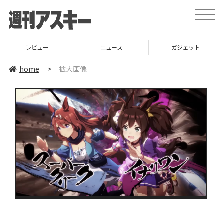
toggle
naviga
レビュー
ニュース
ガジェット
home
>
拡大画像