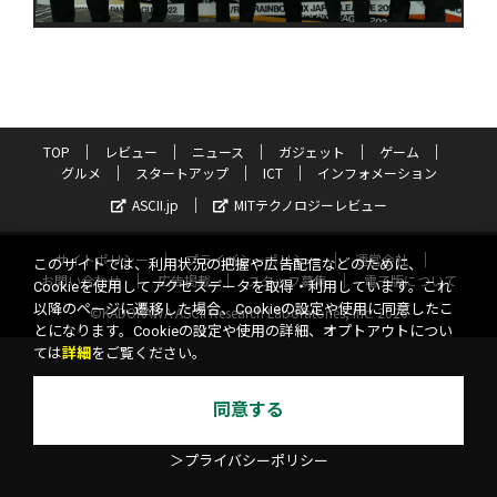
TOP
レビュー
ニュース
ガジェット
ゲーム
グルメ
スタートアップ
ICT
インフォメーション
ASCII.jp
MITテクノロジーレビュー
サイトポリシー
プライバシーポリシー
運営会社
このサイトでは、利用状況の把握や広告配信などのために、
お問い合わせ
広告掲載
スタッフ募集
電子版について
Cookieを使用してアクセスデータを取得・利用しています。これ
以降のページに遷移した場合、Cookieの設定や使用に同意したこ
©KADOKAWA ASCII Research Laboratories, Inc. 2026
とになります。Cookieの設定や使用の詳細、オプトアウトについ
ては
詳細
をご覧ください。
同意する
＞プライバシーポリシー