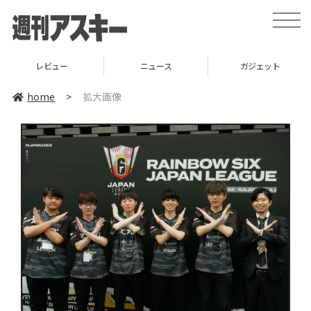
toggle
naviga
レビュー
ニュース
ガジェット
home
>
拡大画像