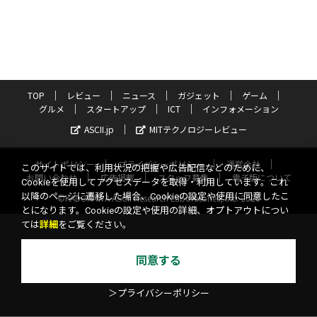
TOP
レビュー
ニュース
ガジェット
ゲーム
グルメ
スタートアップ
ICT
インフォメーション
ASCII.jp
MITテクノロジーレビュー
サイトポリシー
プライバシーポリシー
運営会社
このサイトでは、利用状況の把握や広告配信などのために、
お問い合わせ
広告掲載
スタッフ募集
電子版について
Cookieを使用してアクセスデータを取得・利用しています。これ
以降のページに遷移した場合、Cookieの設定や使用に同意したこ
©KADOKAWA ASCII Research Laboratories, Inc. 2026
とになります。Cookieの設定や使用の詳細、オプトアウトについ
ては
詳細
をご覧ください。
同意する
＞プライバシーポリシー