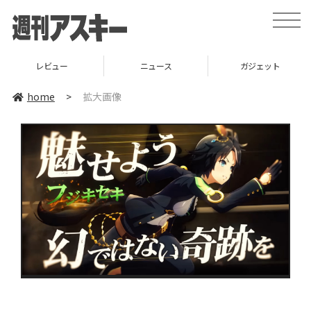
toggle
naviga
レビュー
ニュース
ガジェット
home
>
拡大画像