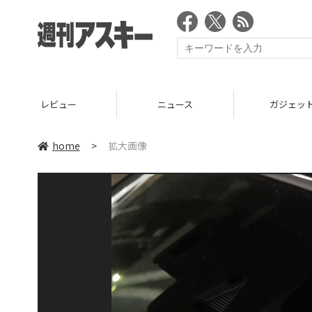
レビュー
ニュース
ガジェッ
home
>
拡大画像