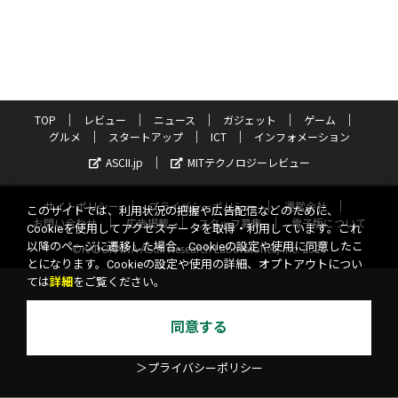
TOP
レビュー
ニュース
ガジェット
ゲーム
グルメ
スタートアップ
ICT
インフォメーション
ASCII.jp
MITテクノロジーレビュー
サイトポリシー
プライバシーポリシー
運営会社
このサイトでは、利用状況の把握や広告配信などのために、
お問い合わせ
広告掲載
スタッフ募集
電子版について
Cookieを使用してアクセスデータを取得・利用しています。これ
以降のページに遷移した場合、Cookieの設定や使用に同意したこ
©KADOKAWA ASCII Research Laboratories, Inc. 2026
とになります。Cookieの設定や使用の詳細、オプトアウトについ
ては
詳細
をご覧ください。
同意する
＞プライバシーポリシー