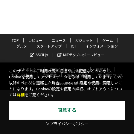
TOP
レビュー
ニュース
ガジェット
ゲーム
グルメ
スタートアップ
ICT
インフォメーション
ASCII.jp
MITテクノロジーレビュー
サイトポリシー
プライバシーポリシー
運営会社
このサイトでは、利用状況の把握や広告配信などのために、
お問い合わせ
広告掲載
スタッフ募集
電子版について
Cookieを使用してアクセスデータを取得・利用しています。これ
以降のページに遷移した場合、Cookieの設定や使用に同意したこ
©KADOKAWA ASCII Research Laboratories, Inc. 2026
とになります。Cookieの設定や使用の詳細、オプトアウトについ
ては
詳細
をご覧ください。
同意する
＞プライバシーポリシー