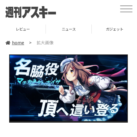
toggle
naviga
レビュー
ニュース
ガジェット
home
>
拡大画像