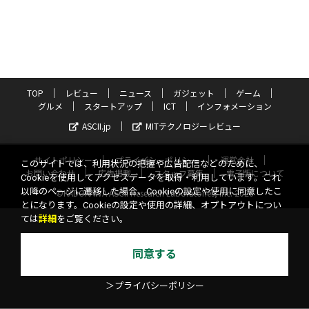
TOP
レビュー
ニュース
ガジェット
ゲーム
グルメ
スタートアップ
ICT
インフォメーション
ASCII.jp
MITテクノロジーレビュー
サイトポリシー
プライバシーポリシー
運営会社
このサイトでは、利用状況の把握や広告配信などのために、
お問い合わせ
広告掲載
スタッフ募集
電子版について
Cookieを使用してアクセスデータを取得・利用しています。これ
以降のページに遷移した場合、Cookieの設定や使用に同意したこ
©KADOKAWA ASCII Research Laboratories, Inc. 2026
とになります。Cookieの設定や使用の詳細、オプトアウトについ
ては
詳細
をご覧ください。
同意する
＞プライバシーポリシー