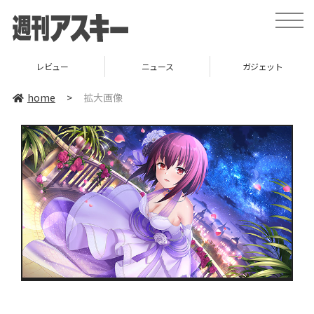
toggle
naviga
レビュー
ニュース
ガジェット
home
>
拡大画像