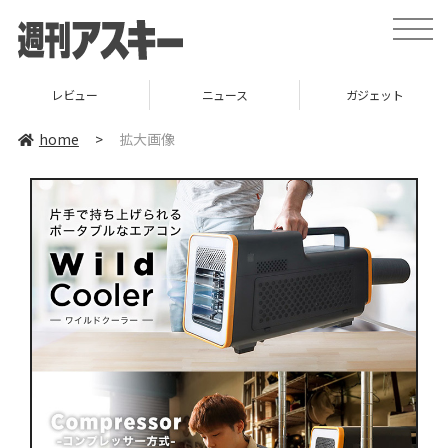
toggle
naviga
レビュー
ニュース
ガジェット
home
>
拡大画像