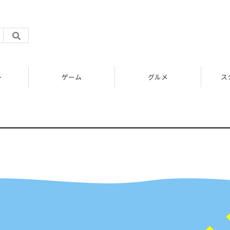
ト
ゲーム
グルメ
ス