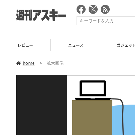
レビュー
ニュース
ガジェッ
home
>
拡大画像