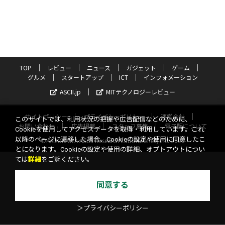
TOP
レビュー
ニュース
ガジェット
ゲーム
グルメ
スタートアップ
ICT
インフォメーション
ASCII.jp
MITテクノロジーレビュー
サイトポリシー
プライバシーポリシー
運営会社
このサイトでは、利用状況の把握や広告配信などのために、
お問い合わせ
広告掲載
スタッフ募集
電子版について
Cookieを使用してアクセスデータを取得・利用しています。これ
以降のページに遷移した場合、Cookieの設定や使用に同意したこ
©KADOKAWA ASCII Research Laboratories, Inc. 2026
とになります。Cookieの設定や使用の詳細、オプトアウトについ
ては
詳細
をご覧ください。
同意する
＞プライバシーポリシー