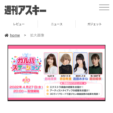
toggle
naviga
レビュー
ニュース
ガジェット
home
>
拡大画像