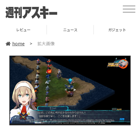
toggle
naviga
レビュー
ニュース
ガジェット
home
>
拡大画像