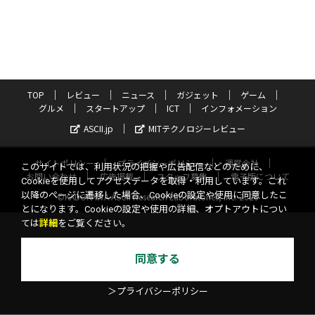
TOP
レビュー
ニュース
ガジェット
ゲーム
グルメ
スタートアップ
ICT
インフォメーション
ASCII.jp
MITテクノロジーレビュー
サイトポリシー
プライバシーポリシー
運営会社
このサイトでは、利用状況の把握や広告配信などのために、
お問い合わせ
広告掲載
スタッフ募集
電子版について
Cookieを使用してアクセスデータを取得・利用しています。これ
以降のページに遷移した場合、Cookieの設定や使用に同意したこ
©KADOKAWA ASCII Research Laboratories, Inc. 2026
とになります。Cookieの設定や使用の詳細、オプトアウトについ
ては
詳細
をご覧ください。
同意する
＞プライバシーポリシー