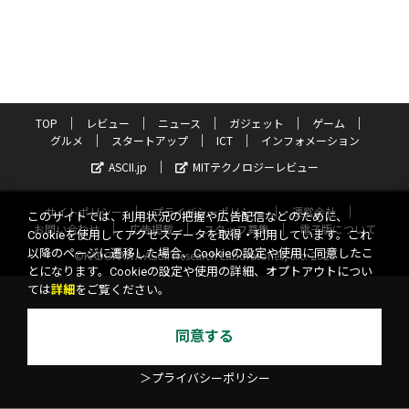
TOP
レビュー
ニュース
ガジェット
ゲーム
グルメ
スタートアップ
ICT
インフォメーション
ASCII.jp
MITテクノロジーレビュー
サイトポリシー
プライバシーポリシー
運営会社
このサイトでは、利用状況の把握や広告配信などのために、
お問い合わせ
広告掲載
スタッフ募集
電子版について
Cookieを使用してアクセスデータを取得・利用しています。これ
以降のページに遷移した場合、Cookieの設定や使用に同意したこ
©KADOKAWA ASCII Research Laboratories, Inc. 2026
とになります。Cookieの設定や使用の詳細、オプトアウトについ
ては
詳細
をご覧ください。
同意する
＞プライバシーポリシー