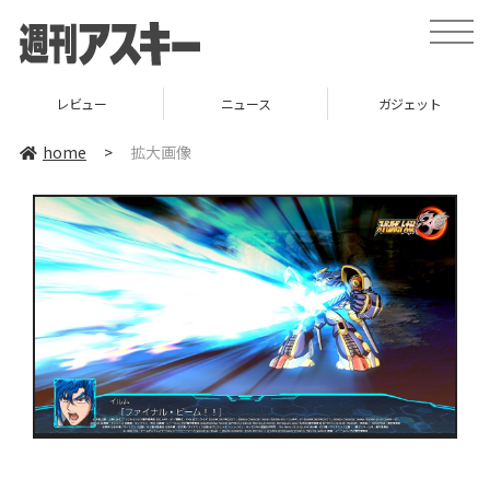
toggle
naviga
レビュー
ニュース
ガジェット
home
>
拡大画像