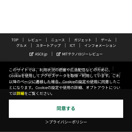
TOP
レビュー
ニュース
ガジェット
ゲーム
グルメ
スタートアップ
ICT
インフォメーション
ASCII.jp
MITテクノロジーレビュー
サイトポリシー
プライバシーポリシー
運営会社
このサイトでは、利用状況の把握や広告配信などのために、
お問い合わせ
広告掲載
スタッフ募集
電子版について
Cookieを使用してアクセスデータを取得・利用しています。これ
以降のページに遷移した場合、Cookieの設定や使用に同意したこ
©KADOKAWA ASCII Research Laboratories, Inc. 2026
とになります。Cookieの設定や使用の詳細、オプトアウトについ
ては
詳細
をご覧ください。
同意する
＞プライバシーポリシー