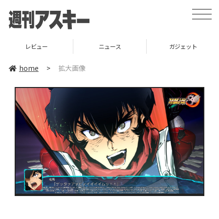
toggle
naviga
レビュー
ニュース
ガジェット
home
>
拡大画像