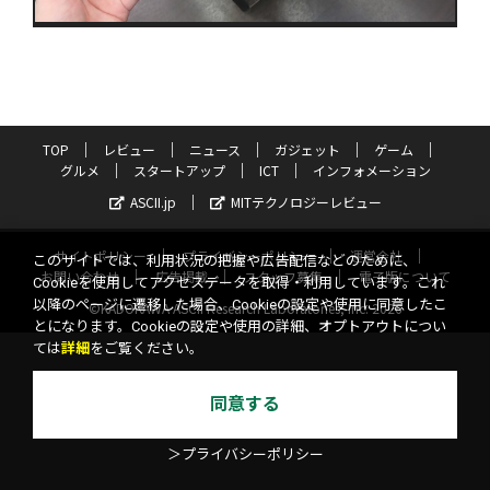
TOP
レビュー
ニュース
ガジェット
ゲーム
グルメ
スタートアップ
ICT
インフォメーション
ASCII.jp
MITテクノロジーレビュー
サイトポリシー
プライバシーポリシー
運営会社
このサイトでは、利用状況の把握や広告配信などのために、
お問い合わせ
広告掲載
スタッフ募集
電子版について
Cookieを使用してアクセスデータを取得・利用しています。これ
以降のページに遷移した場合、Cookieの設定や使用に同意したこ
©KADOKAWA ASCII Research Laboratories, Inc. 2026
とになります。Cookieの設定や使用の詳細、オプトアウトについ
ては
詳細
をご覧ください。
同意する
＞プライバシーポリシー