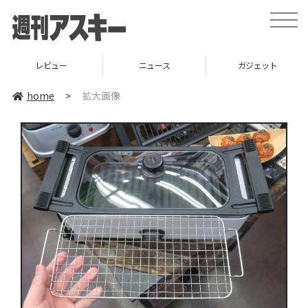
toggle
naviga
レビュー
ニュース
ガジェット
home
>
拡大画像