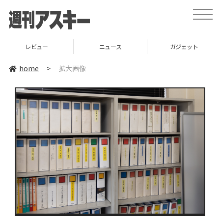
toggle
naviga
レビュー
ニュース
ガジェット
home
>
拡大画像