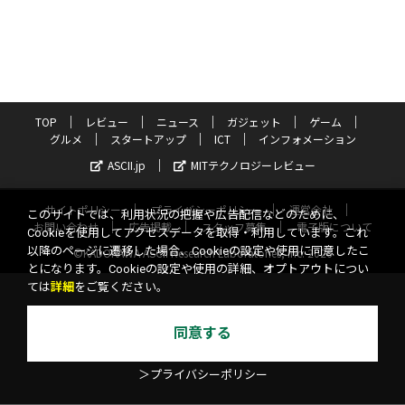
TOP
レビュー
ニュース
ガジェット
ゲーム
グルメ
スタートアップ
ICT
インフォメーション
ASCII.jp
MITテクノロジーレビュー
サイトポリシー
プライバシーポリシー
運営会社
このサイトでは、利用状況の把握や広告配信などのために、
お問い合わせ
広告掲載
スタッフ募集
電子版について
Cookieを使用してアクセスデータを取得・利用しています。これ
以降のページに遷移した場合、Cookieの設定や使用に同意したこ
©KADOKAWA ASCII Research Laboratories, Inc. 2026
とになります。Cookieの設定や使用の詳細、オプトアウトについ
ては
詳細
をご覧ください。
同意する
＞プライバシーポリシー